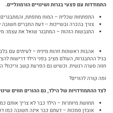
התמודדות עם פצעי בגרות ושינויים הורמונליים.
התפתחות שכלית – המוח מתפתח, והמתבגרים נ
צורך בהכרה ובשייכות – דעת החברים חשובה י
התגבשות הזהות – המתבגר שואל את עצמו: מי א
אהבות ראשונות וזהות מינית – לעיתים עם בלבול
בגיל ההתבגרות, העולם מציב בפני הילד דרישות להצ
חווה סערה רגשית. וכשיש גם הפרעת קשב וריכוז? ה
ומה קורה להורים?
לצד ההתמודדויות של הילד, גם ההורים חווים שינוי
תחושת מיותרות – הילד כבר לא צריך אותם כמו
אובדן סמכות – דעתם כבר אינה חשובה כמו דע